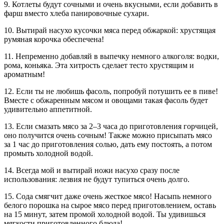
9. Котлеты будут сочными и очень вкусными, если добавить в
фарш вместо хлеба панировочные сухари.
10. Вытирай насухо кусочки мяса перед обжаркой: хрустящая
румяная корочка обеспечена!
11. Непременно добавляй в выпечку немного алкоголя: водки,
рома, коньяка. Эта хитрость сделает тесто хрустящим и
ароматным!
12. Если ты не любишь фасоль, попробуй потушить ее в пиве!
Вместе с обжаренным мясом и овощами такая фасоль будет
удивительно аппетитной.
13. Если смазать мясо за 2–3 часа до приготовления горчицей,
оно получится очень сочным! Также можно присыпать мясо
за 1 час до приготовления солью, дать ему постоять, а потом
промыть холодной водой.
14. Всегда мой и вытирай ножи насухо сразу после
использования: лезвия не будут тупиться очень долго.
15. Сода смягчит даже очень жесткое мясо! Насыпь немного
белого порошка на сырое мясо перед приготовлением, оставь
на 15 минут, затем промой холодной водой. Ты удивишься
мягкости приготовленного блюда!