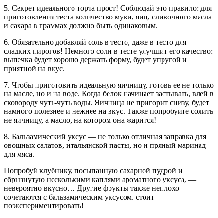
5. Секрет идеального торта прост! Соблюдай это правило: для
приготовления теста количество муки, яиц, сливочного масла
и сахара в граммах должно быть одинаковым.
6. Обязательно добавляй соль в тесто, даже в тесто для
сладких пирогов! Немного соли в тесте улучшит его качество:
выпечка будет хорошо держать форму, будет упругой и
приятной на вкус.
7. Чтобы приготовить идеальную яичницу, готовь ее не только
на масле, но и на воде. Когда белок начинает застывать, влей в
сковороду чуть-чуть воды. Яичница не пригорит снизу, будет
намного полезнее и нежнее на вкус. Также попробуйте солить
не яичницу, а масло, на котором она жарится!
8. Бальзамический уксус — не только отличная заправка для
овощных салатов, итальянской пасты, но и пряный маринад
для мяса.
Попробуй клубнику, посыпанную сахарной пудрой и
сбрызнутую несколькими каплями ароматного уксуса, —
невероятно вкусно… Другие фрукты также неплохо
сочетаются с бальзамическим уксусом, стоит
поэкспериментировать!