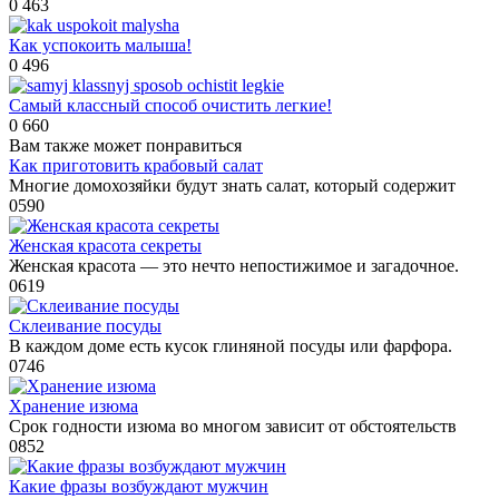
0
463
Как успокоить малыша!
0
496
Самый классный способ очистить легкие!
0
660
Вам также может понравиться
Как приготовить крабовый салат
Многие домохозяйки будут знать салат, который содержит
0
590
Женская красота секреты
Женская красота — это нечто непостижимое и загадочное.
0
619
Склеивание посуды
В каждом доме есть кусок глиняной посуды или фарфора.
0
746
Хранение изюма
Срок годности изюма во многом зависит от обстоятельств
0
852
Какие фразы возбуждают мужчин