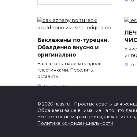
0
ЛЕ
Баклажаны по-турецки.
ЧИ
Обалденно вкусно и
У чис
оригинально
инте
Баклажаны нарезать вдоль
0
пластинками. Посолить,
оставить
0
594
© 2026
Iraas.ru
- Простые советы для женщи
Обращаем ваше внимание на то, что дан
Все торговые марки принадлежат их вла
Политика конфиденциальности