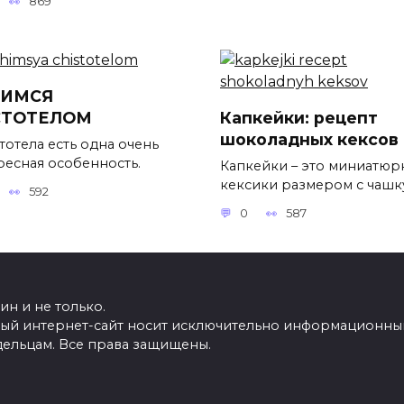
869
ЧИМСЯ
СТОТЕЛОМ
Капкейки: рецепт
шоколадных кексов
тотела есть одна очень
ресная особенность.
Капкейки – это миниатюр
кексики размером с чашк
592
0
587
н и не только.
ный интернет-сайт носит исключительно информационный
дельцам. Все права защищены.