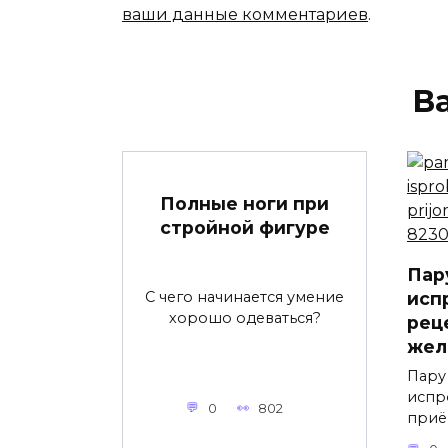
ваши данные комментариев
.
В
Полные ноги при
стройной фигуре
Пар
исп
С чего начинается умение
хорошо одеваться?
рец
жел
Пару
испр
0
802
приё