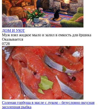
ДОМ И УЮТ
Муж взял жидкое мыло и залил в емкость для ёршика
Оказывается
0
728
Соленая горбуша в масле с луком – безусловно вкусная
засоленная рыбка