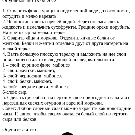
Опубликовано
18-06-2022
1. Отварить филе курицы в подсоленной воде до готовности,
остудить и мелко нарезать.
2. Чернослив залить горячей водой. Через полчаса слить
жидкость и измельчить сухофрукты. Грецкие орехи порубить.
Натереть сыр на мелкой терке.
3. Сварить яйца и морковь. Отделить яичные белки от
желтков. Белки и желтки отдельно друг от друга натереть на
мелкой терке.
4. Взять большую плоскую тарелку и выложить на нее слои
новогоднего салата в следующей последовательности:
1 – слой: куриное филе, майонез
2- слой: желтки, майонез,
3- слой: чернослив, майонез,
4- слой: белки, майонез,
5-слой: грецкие орехи, майонез,
6-слой: сыр.
5. Сделать циферблат на верхнем слое новогоднего салата из
нарезанных свежих огурцов и вареной моркови.
Совет: Любой слоеный салат можно украсить как новогодние
часы. Главное, чтобы сверху оказался белый слой из тертого
сыра или белков.
Оцените статью