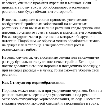
человека, очень не нравится муравьям и мошкам. Если
присыпать почву вокруг облюбованного насекомыми
растения, они будут обходить его стороной.
Вещества, входящие в состав пряности, уничтожают
возбудителей грибковых заболеваний на комнатных
растениях. Если вы заметили на растении следы грибка или
плесени, то смените грунт в кашпо и присыпьте его корицей.
Ею же опудрите части растения, на которых обнаружили
патогена. Подобным же образом можно обработать и землю
на грядке или в теплице. Специя остановит рост и
размножение грибов.
Нередко случается, что посеянные семена или высаженную
рассаду буквально атакуют плесневые грибки. Если при
посеве добавить немного порошка в посадочную бороздку, а
при высадке рассады – в лунку, то вы сможете уберечь свои
растения.
Как Стимулятор корнеобразования.
Порошок может помочь и при укоренении черенков. Если вы
решили высадить черенки для укоренения, а под рукой не
оказалось стимулятора корнеобразования, не беда. Обсыпьте
влажные черенки молотой специей и высаживайте в грунт.