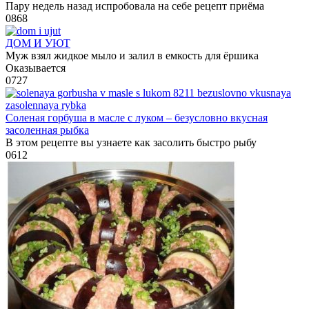
Пару недель назад испробовала на себе рецепт приёма
0
868
ДОМ И УЮТ
Муж взял жидкое мыло и залил в емкость для ёршика
Оказывается
0
727
Соленая горбуша в масле с луком – безусловно вкусная
засоленная рыбка
В этом рецепте вы узнаете как засолить быстро рыбу
0
612