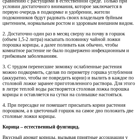
сравнению с растущими в естественной среде. Только при
условии достаточного внимания, которое заключается в
первую очередь в подкормке и удобрении, жители
подоконников будут радовать своих владельцев буйным
цветением, нормальным ростом и здоровым внешним видом.
2. Достаточно один раз в месяц сверху на почву в горшок
(объем 1,5-2 литра) насыпать половинку чайной ложки
порошка корицы, а далее поливать как обычно, чтобы
комнатное растение не было подвержено инфекционным и
грибковым заболеваниям.
3. С трудом перенесшие зимовку ослабленные растения
можно подкормить, сделав по периметру горшка углубления
(аккуратно, чтобы не повредить корни) и вылить в каждое по
столовой ложке заранее приготовленного раствора. Для этого
в литре теплой воды растворяется столовая ложка порошка
корицы и оставляется на сутки на солнышке настояться.
4. При пересадке не помешает присыпать корни растения
порошком, а в цветочный горшок на самое дно положить две
столовые ложки корицы.
Корица – естественный фунгицид.
Вкусный аромат корицы, вызывая приятные ассоциации у