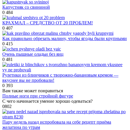
Капустняк со свининой
0
484
КРАХМАЛ – СРЕДСТВО ОТ 20 ПРОБЛЕМ!
0
407
Как правильно обрезать малину, чтобы ягоды были крупными
0
415
Очень пышные оладьи без яиц
0
481
Рулетики из блинчиков с творожно-банановым кремом —
вкуснее вы не пробовали!
0
393
Вам также может понравиться
Полные ноги при стройной фигуре
С чего начинается умение хорошо одеваться?
0
802
Пару недель назад испробовала на себе рецепт приёма
желатина по утрам