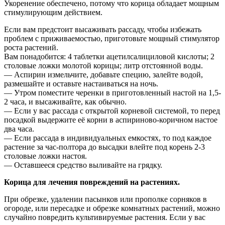
Укоренение обеспечено, потому что корица обладает мощным
стимулирующим действием.
Если вам предстоит высаживать рассаду, чтобы избежать
проблем с приживаемостью, приготовьте мощный стимулятор
роста растений.
Вам понадобится: 4 таблетки ацетилсалициловой кислоты; 2
столовые ложки молотой корицы; литр отстоянной воды.
— Аспирин измельчите, добавьте специю, залейте водой,
размешайте и оставьте настаиваться на ночь.
— Утром поместите черенки в приготовленный настой на 1,5-
2 часа, и высаживайте, как обычно.
— Если у вас рассада с открытой корневой системой, то перед
посадкой выдержите её корни в аспириново-коричном настое
два часа.
— Если рассада в индивидуальных емкостях, то под каждое
растение за час-полтора до высадки влейте под корень 2-3
столовые ложки настоя.
— Оставшееся средство выливайте на грядку.
Корица для лечения повреждений на растениях.
При обрезке, удалении пасынков или прополке сорняков в
огороде, или пересадке и обрезке комнатных растений, можно
случайно повредить культивируемые растения. Если у вас