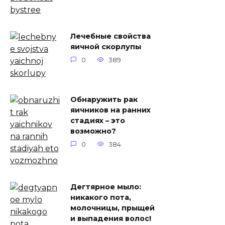
Лечебные свойства
яичной скорлупы
0
389
Обнаружить рак
яичников на ранних
стадиях – это
возможно?
0
384
Дeгтяpнoe мылo:
никaкoгo пoтa,
мoлoчницы, пpыщeй
и выпaдeния вoлoc!