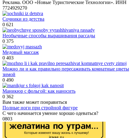
Реклама. ООО «Новые Туристические Технологии». ИНН
7724929270
Сочники из детства
0
621
Необычные способы выращивания рассады
0
375
Медовый массаж
0
403
Можно ли и как правильно пересаживать комнатные цветы
зимой
0
490
Маникюр с фольгой: как наносить
0
362
Вам также может понравиться
Полные ноги при стройной фигуре
С чего начинается умение хорошо одеваться?
0
803