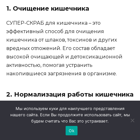
1. Очищение кишечника
СУПЕР-СКРАБ для кишечника – это
эффективный способ для очищения
кишечника от шлаков, токсинов и других
вредных отложений. Его состав обладает
высокой очищающей и детоксикационной
активностью, помогая устранить
накопившиеся загрязнения в организме.
2. Нормализация работы кишечника
СУПЕР-СКРАБ для кишечника содержит в
Мы используем куки для наилучшего представления
нашего сайта. Если Вы продолжите использовать сайт, мы
своем составе ингредиенты, которые помогают
будем считать что Вас это устраивает.
стимулировать перистальтику кишечника,
Ok
улучшая его функциональность. Это позволяет