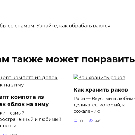
ьбы со спамом.
Узнайте, как обрабатываются
ам также может понравить
Как хранить раков
епт компота из
Раки — Вкусный и любим
ек яблок на зиму
деликатес, который, к
сожалению
ки – самый
ространенный и любимый
0
461
т почти