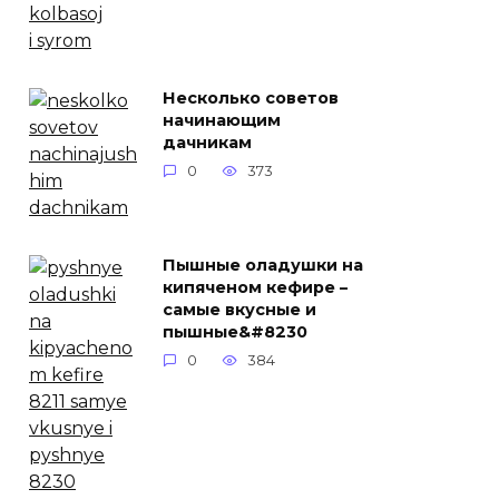
Несколько советов
начинающим
дачникам
0
373
Пышные оладушки на
кипяченом кефире –
самые вкусные и
пышные&#8230
0
384