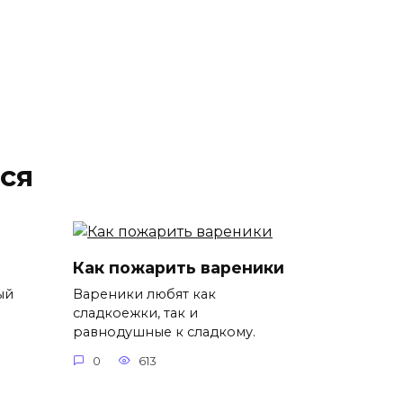
ся
Как пожарить вареники
ый
Вареники любят как
сладкоежки, так и
равнодушные к сладкому.
0
613