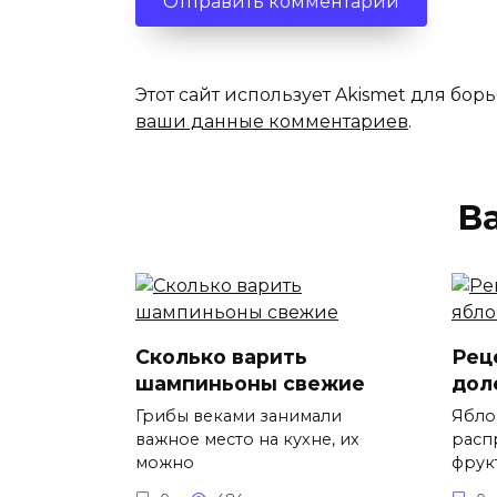
Этот сайт использует Akismet для бор
ваши данные комментариев
.
В
Сколько варить
Рец
шампиньоны свежие
дол
Грибы веками занимали
Ябло
важное место на кухне, их
расп
можно
фрук