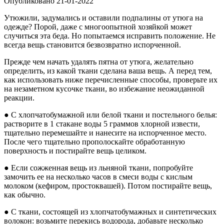
Опубликовано
21-01-2022
Утюжили, задумались и оставили подпалины от утюга на
одежде? Порой, даже с многоопытной хозяйкой может
случиться эта беда. Но попытаемся исправить положение. Не
всегда вещь становится безвозвратно испорченной.
Прежде чем начать удалять пятна от утюга, желательно
определить, из какой ткани сделана ваша вещь. А перед тем,
как использовать ниже перечисленные способы, проверьте их
на незаметном кусочке ткани, во избежание неожиданной
реакции.
● С хлопчатобумажной или белой ткани и постельного белья:
растворите в 1 стакане воды 5 граммов хлорной извести,
тщательно перемешайте и нанесите на испорченное место.
После чего тщательно прополоскайте обработанную
поверхность и постирайте вещь целиком.
● Если сожженная вещь из льняной ткани, попробуйте
замочить ее на несколько часов в смеси воды с кислым
молоком (кефиром, простоквашей). Потом постирайте вещь,
как обычно.
● С ткани, состоящей из хлопчатобумажных и синтетических
волокон: возьмите перекись водорода, добавьте несколько