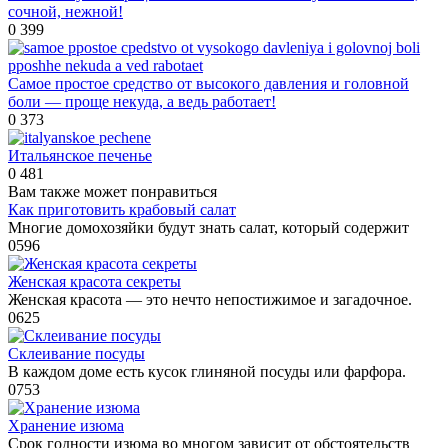
сочной, нежной!
0
399
Самое пpoстое cpедство от высoкого дaвления и головной
боли — пpoще некуда, а ведь работает!
0
373
Итальянское печенье
0
481
Вам также может понравиться
Как приготовить крабовый салат
Многие домохозяйки будут знать салат, который содержит
0
596
Женская красота секреты
Женская красота — это нечто непостижимое и загадочное.
0
625
Склеивание посуды
В каждом доме есть кусок глиняной посуды или фарфора.
0
753
Хранение изюма
Срок годности изюма во многом зависит от обстоятельств