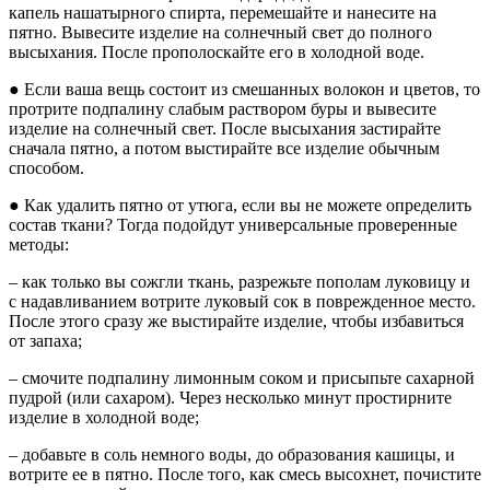
капель нашатырного спирта, перемешайте и нанесите на
пятно. Вывесите изделие на солнечный свет до полного
высыхания. После прополоскайте его в холодной воде.
● Если ваша вещь состоит из смешанных волокон и цветов, то
протрите подпалину слабым раствором буры и вывесите
изделие на солнечный свет. После высыхания застирайте
сначала пятно, а потом выстирайте все изделие обычным
способом.
● Как удалить пятно от утюга, если вы не можете определить
состав ткани? Тогда подойдут универсальные проверенные
методы:
– как только вы сожгли ткань, разрежьте пополам луковицу и
с надавливанием вотрите луковый сок в поврежденное место.
После этого сразу же выстирайте изделие, чтобы избавиться
от запаха;
– смочите подпалину лимонным соком и присыпьте сахарной
пудрой (или сахаром). Через несколько минут простирните
изделие в холодной воде;
– добавьте в соль немного воды, до образования кашицы, и
вотрите ее в пятно. После того, как смесь высохнет, почистите