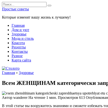
Перейти
Search
к
for:
Простые советы
содержанию
Которые изменят вашу жизнь к лучшему!
Главная
Дом и уют
Здоровье
Мода и стиль
Красота
Рецепты
Контакты
Разное
Карта сайта
Главная
»
Здоровье
Всем ЖЕНЩИНАМ категорически запрещ
Автор
wanderer
На чтение
1 мин.
Просмотров
613
Опубликова
В этой статье вы вооружитесь знаниями и сможете избежать то