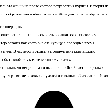
ась эта женщина после частого потребления курицы. История и
йных образований в области матки. Женщина решила обратиться к
ие операции.
зошел рецидив. Пришлось опять обращаться к гинекологу.
ресовался как часто она ела курицу в последнее время.
а и ела. В частности отдавала предпочтение крылышкам.
бы быть вдобавок к ее теперешнему недугу.
 специальными веществами и именно в шейной части и крыльях н
ируют развитие раковых опухолей и гнойных образований. Реком