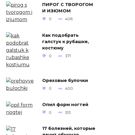
ПИРОГ С ТВОРОГОМ
И ИЗЮМОМ
0
406
Как подобрать
галстук к рубашке,
костюму
0
371
Ореховые булочки
0
400
Опил форм ногтей
0
513
17 болезней, которые
лечит обычная