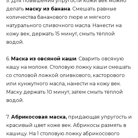
5. Для повышения упругости кожи век можно
делать
маску из банана
. Смешать равные
количества бананового пюре и мягкого
натурального сливочного масла. Нанести на
кожу век, держать 15 минут, смыть тёплой
водой.
6.
Маска из овсяной каши
. Сварить овсяную
кашу на молоке. Столовую ложку каши смешать
со столовой ложкой оливкового, касторового
или кунжутного масла, нанести на кожу век.
Маску держать 10 минут, затем смыть тёплой
водой.
7.
Абрикосовая маска,
придающая упругость и
красивый цвет коже век. Абрикосы размять в
кашицу. На 1 столовую ложку абрикосового