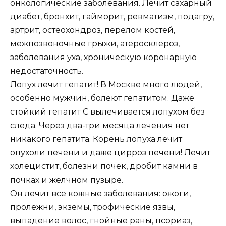
онкологические заболевания. Лечит сахарный
диабет, бронхит, гайморит, ревматизм, подагру,
артрит, остеохондроз, перелом костей,
межпозвоночные грыжи, атеросклероз,
заболевания уха, хроническую коронарную
недостаточность.
Лопух лечит гепатит! В Москве много людей,
особенно мужчин, болеют гепатитом. Даже
стойкий гепатит С вылечивается лопухом без
следа. Через два-три месяца лечения нет
никакого гепатита. Корень лопуха лечит
опухоли печени и даже цирроз печени! Лечит
холецистит, болезни почек, дробит камни в
почках и желчном пузыре.
Он лечит все кожные заболевания: ожоги,
пролежни, экземы, трофические язвы,
выпадение волос, гнойные раны, псориаз,