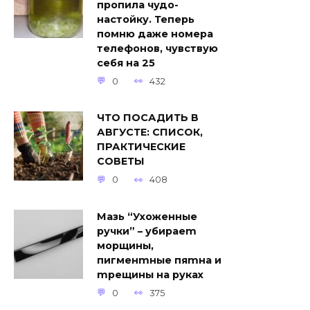
пропила чудо-
настойку. Теперь
помню даже номера
телефонов, чувствую
себя на 25
0
432
ЧТО ПОСАДИТЬ В
АВГУСТЕ: СПИСОК,
ПРАКТИЧЕСКИЕ
СОВЕТЫ
0
408
Мaзь “Уxoжeнныe
pучки” – убиpaem
мopщины,
пигмeнmныe пяmнa и
mpeщины нa pукax
0
375